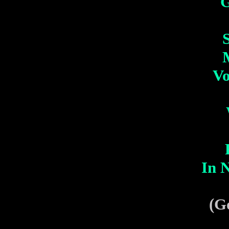
G
Vo
In 
(G