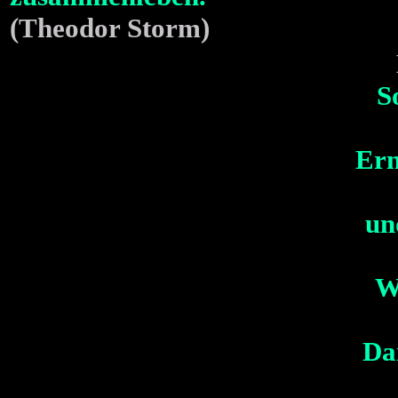
(Theodor Storm)
S
Ern
und
W
Da