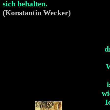
sich behalten.
(Konstantin Wecker)
d
W
i
wi
I